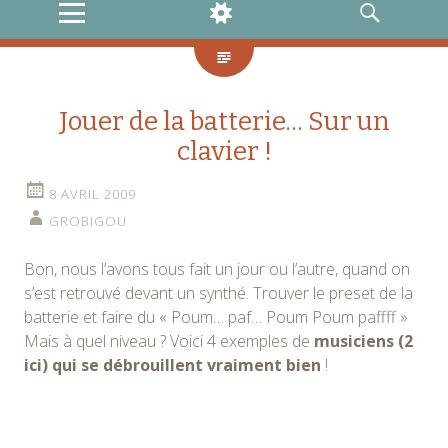
MENU
WIDGETS
RECHERCHE
Jouer de la batterie… Sur un
clavier !
8 AVRIL 2009
GROBIGOU
Bon, nous l’avons tous fait un jour ou l’autre, quand on
s’est retrouvé devant un synthé. Trouver le preset de la
batterie et faire du « Poum… paf… Poum Poum paffff »
Mais à quel niveau ? Voici 4 exemples de
musiciens (2
ici) qui se débrouillent vraiment bien
!