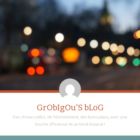
GrObIgOu'S bLoG
Des choses utiles, de l'étonnement, des bons plans, avec une
touche d'humour et un fond musical !