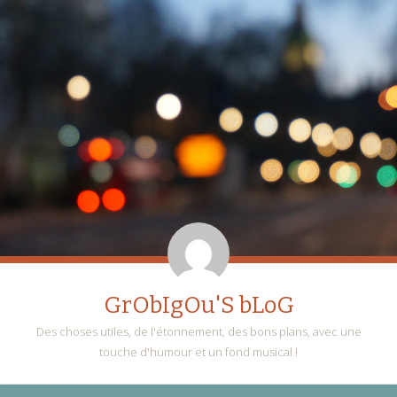
GrObIgOu'S bLoG
Des choses utiles, de l'étonnement, des bons plans, avec une
touche d'humour et un fond musical !