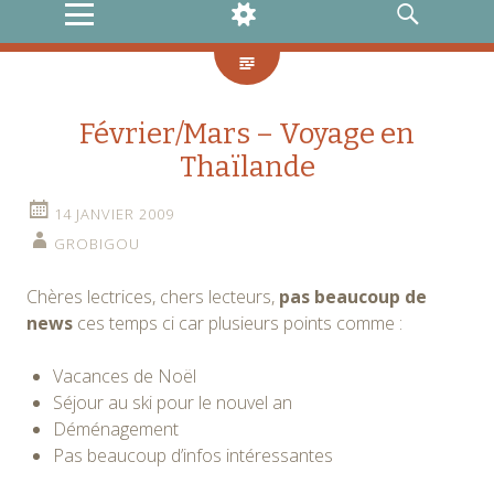
MENU
WIDGETS
RECHERCHE
Février/Mars – Voyage en
Thaïlande
14 JANVIER 2009
GROBIGOU
Chères lectrices, chers lecteurs,
pas beaucoup de
news
ces temps ci car plusieurs points comme :
Vacances de Noël
Séjour au ski pour le nouvel an
Déménagement
Pas beaucoup d’infos intéressantes