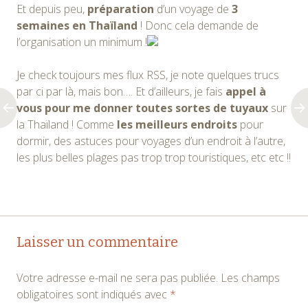
Et depuis peu,
préparation
d’un voyage de
3
semaines en Thaïland
! Donc cela demande de
l’organisation un minimum !
Je check toujours mes flux RSS, je note quelques trucs
par ci par là, mais bon…. Et d’ailleurs, je fais
appel à
vous pour me donner toutes sortes de tuyaux
sur
la Thaïland ! Comme
les meilleurs endroits
pour
dormir, des astuces pour voyages d’un endroit à l’autre,
les plus belles plages pas trop trop touristiques, etc etc !!
Navigation
←
→
Laisser un commentaire
des
Votre adresse e-mail ne sera pas publiée.
Les champs
articles
obligatoires sont indiqués avec
*