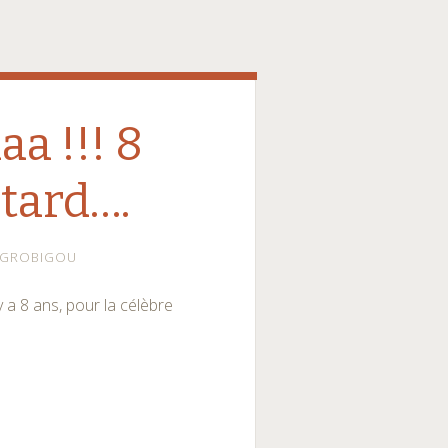
a !!! 8
tard….
GROBIGOU
 y a 8 ans, pour la célèbre