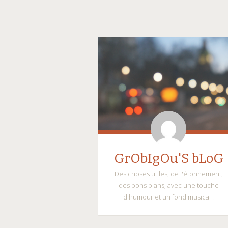
GrObIgOu'S bLoG
Des choses utiles, de l'étonnement,
des bons plans, avec une touche
d'humour et un fond musical !