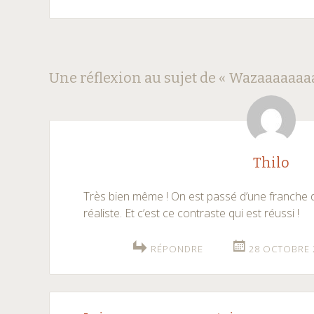
Navigation
←
→
Une réflexion au sujet de «
Wazaaaaaaaaa
des
articles
Thilo
Très bien même ! On est passé d’une franche 
réaliste. Et c’est ce contraste qui est réussi !
RÉPONDRE
28 OCTOBRE 2