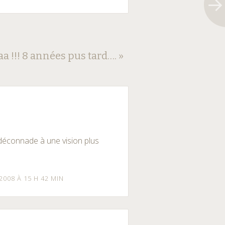
 !!! 8 années pus tard….
»
déconnade à une vision plus
008 À 15 H 42 MIN