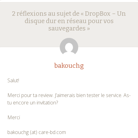
Navigation
←
→
2 réflexions au sujet de «
DropBox – Un
des
disque dur en réseau pour vos
sauvegardes
»
articles
bakouchg
Salut!
Merci pour ta review. J’aimerais bien tester le service. As-
tu encore un invitation?
Merci
bakouchg (at) care-bd.com