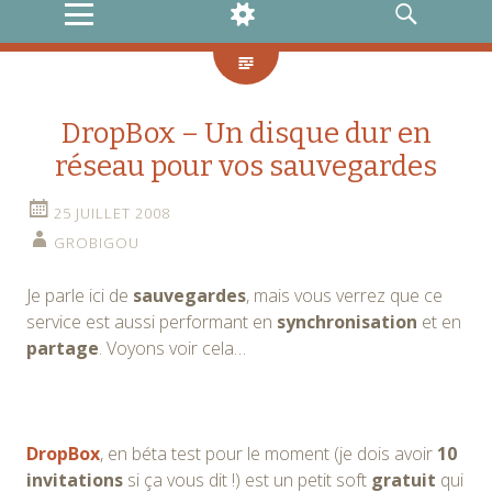
MENU
WIDGETS
RECHERCHE
DropBox – Un disque dur en
réseau pour vos sauvegardes
25 JUILLET 2008
GROBIGOU
Je parle ici de
sauvegardes
, mais vous verrez que ce
service est aussi performant en
synchronisation
et en
partage
. Voyons voir cela…
DropBox
, en béta test pour le moment (je dois avoir
10
invitations
si ça vous dit !) est un petit soft
gratuit
qui