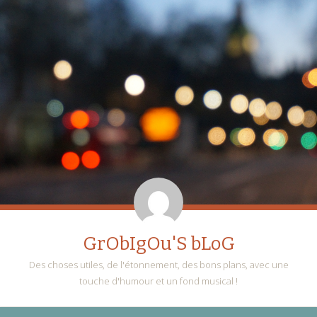
GrObIgOu'S bLoG
Des choses utiles, de l'étonnement, des bons plans, avec une
touche d'humour et un fond musical !