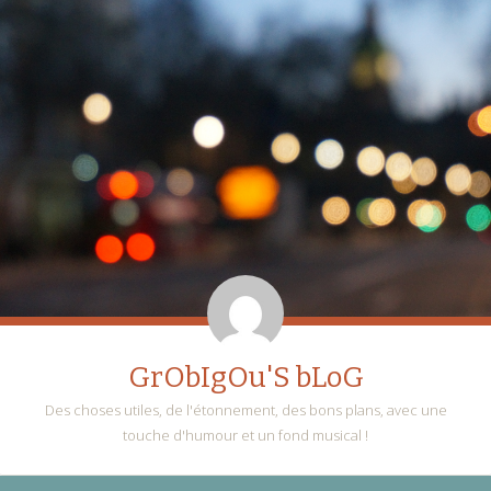
GrObIgOu'S bLoG
Des choses utiles, de l'étonnement, des bons plans, avec une
touche d'humour et un fond musical !