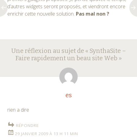
d’autres widgets seront proposés, et viendront encore
enrichir cette nouvelle solution.
Pas mal non ?
Navigation
←
→
Une réflexion au sujet de «
SynthaSite –
des
Faire rapidement un beau site Web
»
articles
es
rien a dire
RÉPONDRE
29 JANVIER 2009 À 13 H 11 MIN