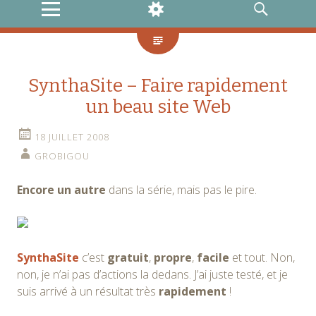
MENU
WIDGETS
RECHERCHE
SynthaSite – Faire rapidement
un beau site Web
18 JUILLET 2008
GROBIGOU
Encore un autre
dans la série, mais pas le pire.
SynthaSite
c’est
gratuit
,
propre
,
facile
et tout. Non,
non, je n’ai pas d’actions la dedans. J’ai juste testé, et je
suis arrivé à un résultat très
rapidement
!