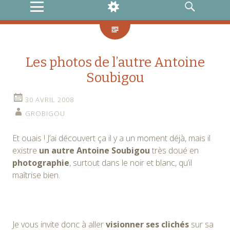
MENU
WIDGETS
RECHERCHE
Les photos de l’autre Antoine
Soubigou
30 AVRIL 2008
GROBIGOU
Et ouais ! J’ai découvert ça il y a un moment déjà, mais il
existre
un autre Antoine Soubigou
très doué en
photographie
, surtout dans le noir et blanc, qu’il
maîtrise bien.
Je vous invite donc à aller
visionner ses clichés
sur sa