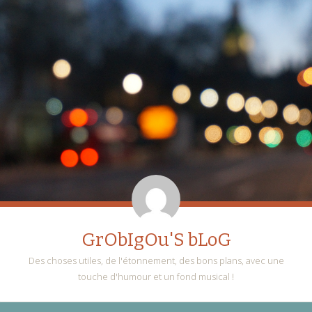
GrObIgOu'S bLoG
Des choses utiles, de l'étonnement, des bons plans, avec une
touche d'humour et un fond musical !