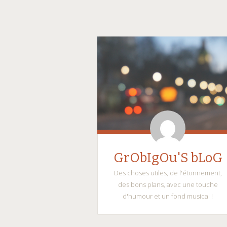
GrObIgOu'S bLoG
Des choses utiles, de l'étonnement,
des bons plans, avec une touche
d'humour et un fond musical !