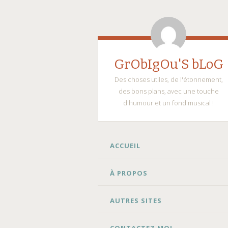
GrObIgOu'S bLoG
Des choses utiles, de l'étonnement,
des bons plans, avec une touche
d'humour et un fond musical !
ALLER
ACCUEIL
AU
CONTENU
À PROPOS
AUTRES SITES