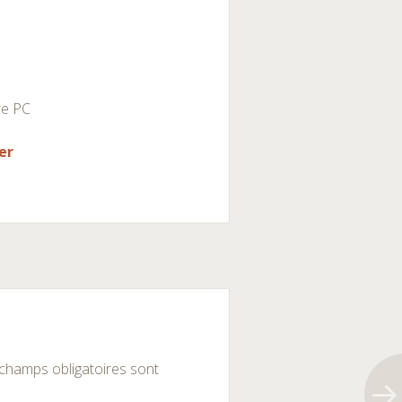
re PC
er
champs obligatoires sont