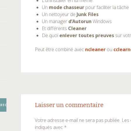
L’uninstaller en lui même
Un
mode chasseur
pour faciliter la tâche
Un nettoyeur de
Junk Files
Un manager
d’Autorun
Windows
Et différents
Cleaner
De quoi
enlever toutes preuves
sur vot
Peut être combiné avec
ncleaner
ou
cclearn
Navigation
←
→
Laisser un commentaire
RECHERCHER
des
Votre adresse e-mail ne sera pas publiée.
Les 
articles
indiqués avec
*