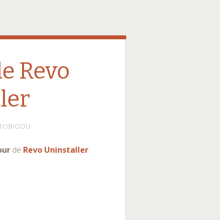
de Revo
ler
ROBIGOU
our
de
Revo Uninstaller
.