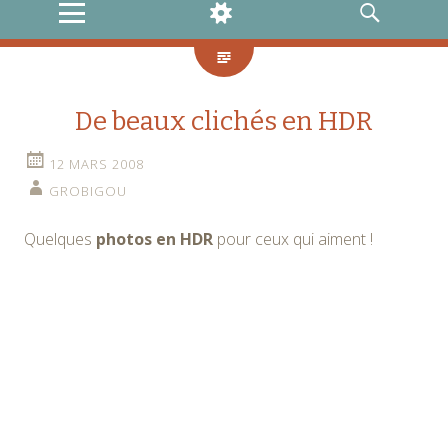
MENU
WIDGETS
RECHERCHE
De beaux clichés en HDR
12 MARS 2008
GROBIGOU
Quelques
photos en HDR
pour ceux qui aiment !