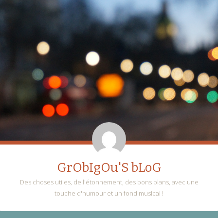
GrObIgOu'S bLoG
Des choses utiles, de l'étonnement, des bons plans, avec une
touche d'humour et un fond musical !