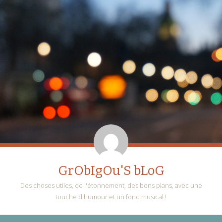
GrObIgOu'S bLoG
Des choses utiles, de l'étonnement, des bons plans, avec une
touche d'humour et un fond musical !