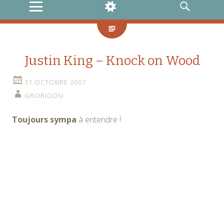
MENU
WIDGETS
RECHERCHE
Justin King – Knock on Wood
31 OCTOBRE 2007
GROBIGOU
Toujours sympa
à entendre !