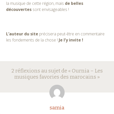
la musique de cette région, mais
de belles
découvertes
sont envisageables !
L’auteur du site
précisera peut-être en commentaire
les fondements de la chose !
Je l’y invite !
Navigation
←
→
2 réflexions au sujet de «
Ournia – Les
des
musiques favories des marocains
»
articles
samia