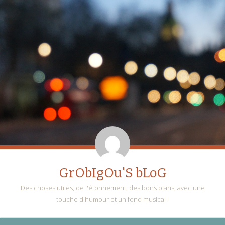
GrObIgOu'S bLoG
Des choses utiles, de l'étonnement, des bons plans, avec une
touche d'humour et un fond musical !