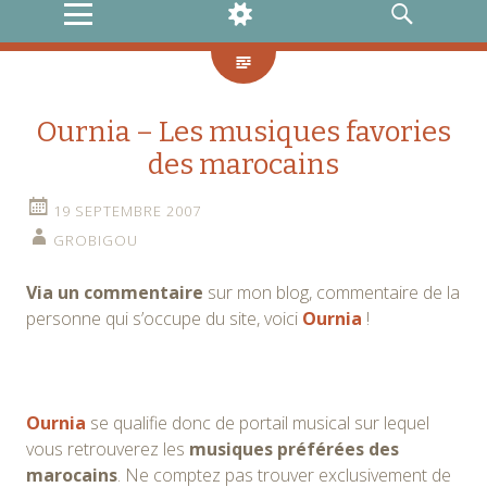
MENU
WIDGETS
RECHERCHE
Ournia – Les musiques favories
des marocains
19 SEPTEMBRE 2007
GROBIGOU
Via un commentaire
sur mon blog, commentaire de la
personne qui s’occupe du site, voici
Ournia
!
Ournia
se qualifie donc de portail musical sur lequel
vous retrouverez les
musiques préférées des
marocains
. Ne comptez pas trouver exclusivement de