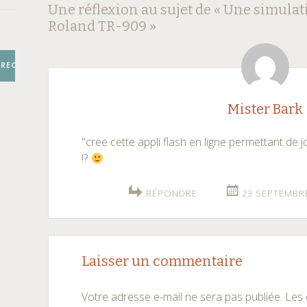
Navigation
←
→
Une réflexion au sujet de «
Une simulat
Roland TR-909
»
des
articles
RECHERCHER
Mister Bark
"cree cette appli flash en ligne permettant de 
!?
RÉPONDRE
23 SEPTEMBRE
Laisser un commentaire
Votre adresse e-mail ne sera pas publiée.
Les 