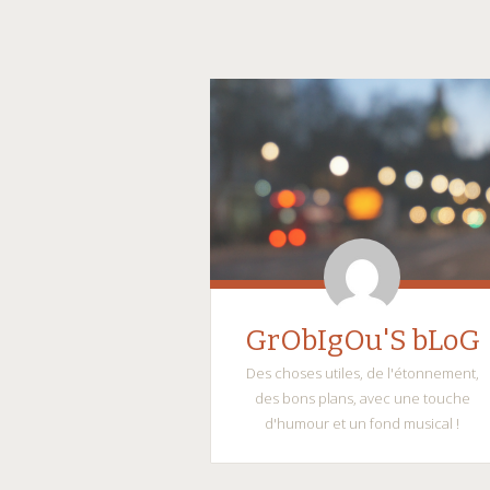
GrObIgOu'S bLoG
Des choses utiles, de l'étonnement,
des bons plans, avec une touche
d'humour et un fond musical !