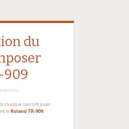
ion du
mposer
R-909
ROBIGOU
 la musique sauront jouer
ant le
Roland TR-909
.