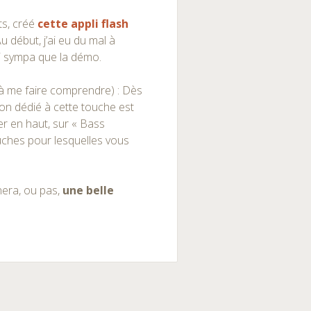
ts, créé
cette appli flash
 début, j’ai eu du mal à
 sympa que la démo.
e à me faire comprendre) : Dès
son dédié à cette touche est
uer en haut, sur « Bass
uches pour lesquelles vous
nera, ou pas,
une belle