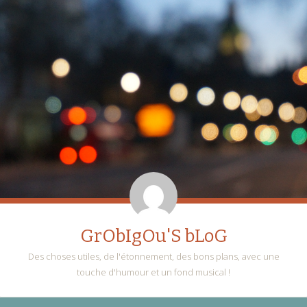
GrObIgOu'S bLoG
Des choses utiles, de l'étonnement, des bons plans, avec une
touche d'humour et un fond musical !