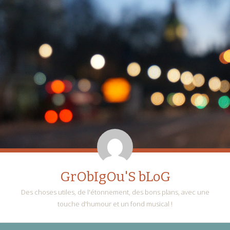
GrObIgOu'S bLoG
Des choses utiles, de l'étonnement, des bons plans, avec une
touche d'humour et un fond musical !