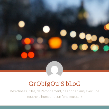
GrObIgOu'S bLoG
Des choses utiles, de l'étonnement, des bons plans, avec une
touche d'humour et un fond musical !