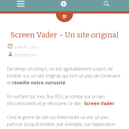
MENU
WIDGETS
RECHERCHE
Screen Vader – Un site original
5 MARS 2007
GROBIGOU
De temps en temps, on est agréablement surpris de
tomber sur un site original, qui sort un peu de l’ordinaire
et
réveille notre curiosité
.
En surfant sur mes flux RSS, je tombe sur un lien
d’Accessoweb et je découvre ce site :
Screen Vader
.
C’est le genre de site où l’internaute va voir un peu
partout. Jusqu’à tomber, par exemple, sur l’application