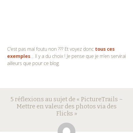
C’est pas mal foutu non ??? Et voyez donc
tous ces
exemples
… Il y a du choix ! Je pense que je m’en servirai
ailleurs que pour ce blog.
Navigation
←
→
5 réflexions au sujet de «
PictureTrails –
des
Mettre en valeur des photos via des
Flicks
»
articles