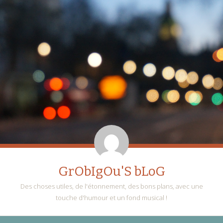
GrObIgOu'S bLoG
Des choses utiles, de l'étonnement, des bons plans, avec une
touche d'humour et un fond musical !