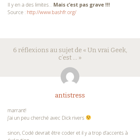
Il y en a des limites…
Mais c’est pas grave !!!
Source :
http://www.bashfr.org/
Navigation
←
→
6 réflexions au sujet de «
Un vrai Geek,
des
c’est …
»
articles
antistress
marrant!
j’ai un peu cherché avec Dick rivers
sinon, Codé devrait être coder et il y a trop d’accents à