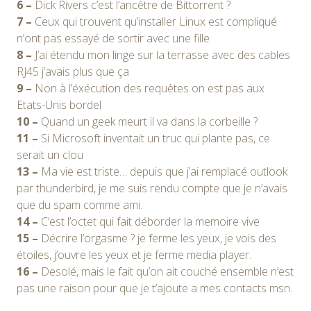
6 –
Dick Rivers c’est l’ancêtre de Bittorrent ?
7 –
Ceux qui trouvent qu’installer Linux est compliqué
n’ont pas essayé de sortir avec une fille
8 –
J’ai étendu mon linge sur la terrasse avec des cables
RJ45 j’avais plus que ça
9 –
Non à l’éxécution des requêtes on est pas aux
Etats-Unis bordel
10 –
Quand un geek meurt il va dans la corbeille ?
11 –
Si Microsoft inventait un truc qui plante pas, ce
serait un clou
13 –
Ma vie est triste… depuis que j’ai remplacé outlook
par thunderbird, je me suis rendu compte que je n’avais
que du spam comme ami.
14 –
C’est l’octet qui fait déborder la memoire vive
15 –
Décrire l’orgasme ? je ferme les yeux, je vois des
étoiles, j’ouvre les yeux et je ferme media player.
16 –
Desolé, mais le fait qu’on ait couché ensemble n’est
pas une raison pour que je t’ajoute a mes contacts msn.