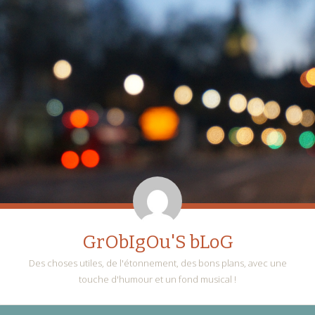
GrObIgOu'S bLoG
Des choses utiles, de l'étonnement, des bons plans, avec une
touche d'humour et un fond musical !