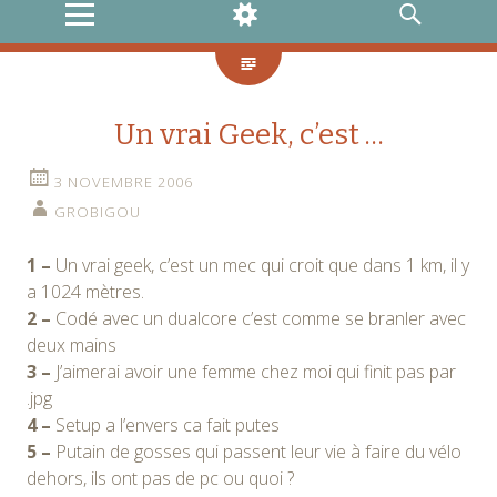
MENU
WIDGETS
RECHERCHE
Un vrai Geek, c’est …
3 NOVEMBRE 2006
GROBIGOU
1 –
Un vrai geek, c’est un mec qui croit que dans 1 km, il y
a 1024 mètres.
2 –
Codé avec un dualcore c’est comme se branler avec
deux mains
3 –
J’aimerai avoir une femme chez moi qui finit pas par
.jpg
4 –
Setup a l’envers ca fait putes
5 –
Putain de gosses qui passent leur vie à faire du vélo
dehors, ils ont pas de pc ou quoi ?