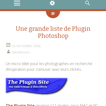
MENU
WIDGETS
RECHERCHE
Une grande liste de Plugin
Photoshop
29 OCTOBRE 2006
GROBIGOU
Un micro billet pour les photographes en recherche
d’inspiration pour s’amuser avec leurs clichés.
The Plugin Site
recense 111 plugins, pour MAC et PC