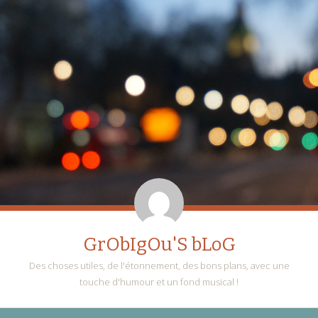
GrObIgOu'S bLoG
Des choses utiles, de l'étonnement, des bons plans, avec une
touche d'humour et un fond musical !