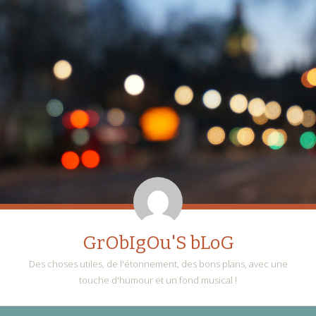
GrObIgOu'S bLoG
Des choses utiles, de l'étonnement, des bons plans, avec une
touche d'humour et un fond musical !