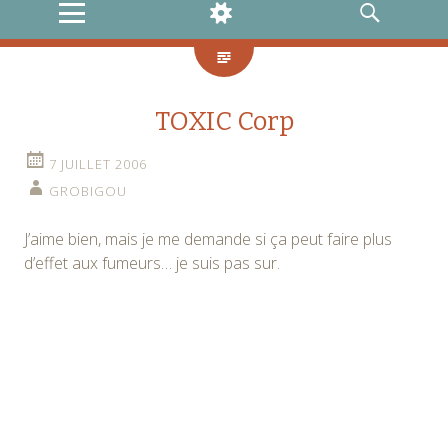
MENU
WIDGETS
RECHERCHE
TOXIC Corp
7 JUILLET 2006
GROBIGOU
J’aime bien, mais je me demande si ça peut faire plus
d’effet aux fumeurs… je suis pas sur.