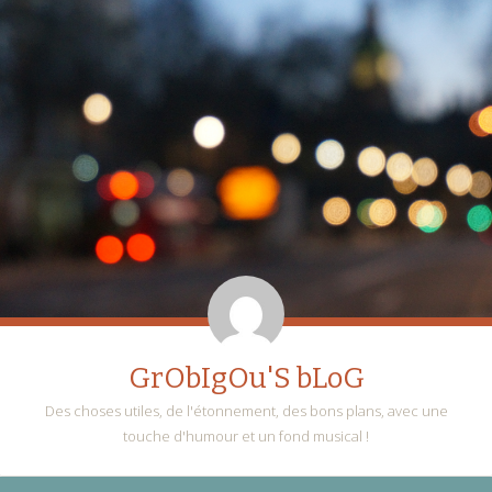
GrObIgOu'S bLoG
Des choses utiles, de l'étonnement, des bons plans, avec une
touche d'humour et un fond musical !