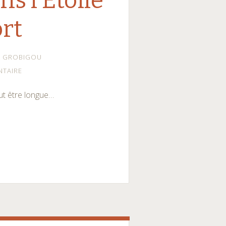
ns l’Etoile
ort
GROBIGOU
NTAIRE
ut être longue…