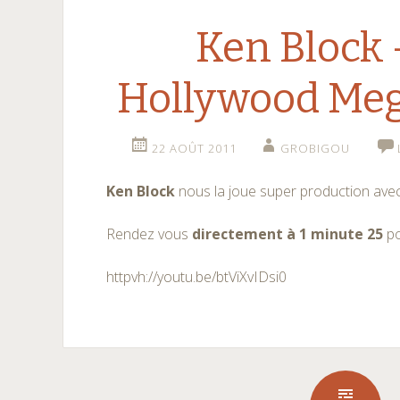
Ken Block 
Hollywood Me
22 AOÛT 2011
GROBIGOU
Ken Block
nous la joue super production avec
Rendez vous
directement à 1 minute 25
po
httpvh://youtu.be/btViXvIDsi0