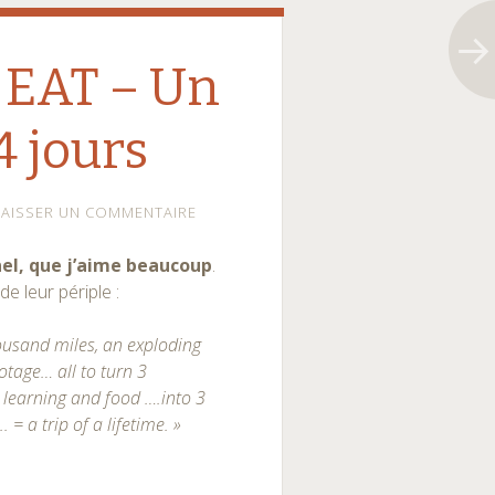
 EAT – Un
4 jours
LAISSER UN COMMENTAIRE
nel, que j’aime beaucoup
.
de leur périple :
thousand miles, an exploding
otage… all to turn 3
learning and food ….into 3
 = a trip of a lifetime. »