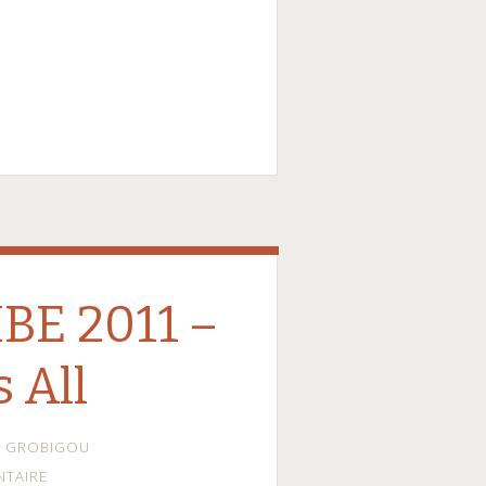
IBE 2011 –
s All
GROBIGOU
NTAIRE