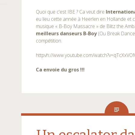
Quoi que c’est IBE ? Ca veut dire
Internation
eu lieu cette année à Heerlen en Hollande et c
musique « B-Boy Massacre » de Blitz the Am
meilleurs danseurs B-Boy
(Ou Break Dancer)
compétition.
httpvh://www.youtube.com/watch?v=qTcXxV
Ca envoie du gros !!!