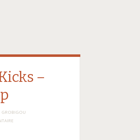
icks –
ep
GROBIGOU
NTAIRE