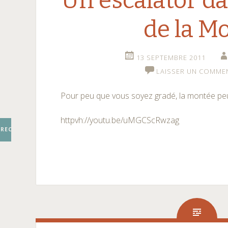
Un escalator da
de la M
13 SEPTEMBRE 2011
LAISSER UN COMME
Pour peu que vous soyez gradé, la montée pe
httpvh://youtu.be/uMGCScRwzag
RECHERCHER