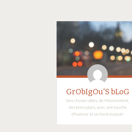
GrObIgOu'S bLoG
Des choses utiles, de l'étonnement,
des bons plans, avec une touche
d'humour et un fond musical !