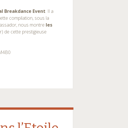
al Breakdance Event
. Il a
ette compilation, sous la
bassador, nous montre
les
 de cette prestigieuse
OM4B0