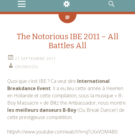
MENU
WIDGETS
RECHERCHE
The Notorious IBE 2011 – All
Battles All
21 SEPTEMBRE 2011
GROBIGOU
Quoi que c’est IBE ? Ca veut dire
International
Breakdance Event
. Il a eu lieu cette année à Heerlen
en Hollande et cette compilation, sous la musique « B-
Boy Massacre » de Blitz the Ambassador, nous montre
les meilleurs danseurs B-Boy
(Ou Break Dancer) de
cette prestigieuse compétition.
httpvh://www.youtube.com/watch?v=qTcXxVOM4B0