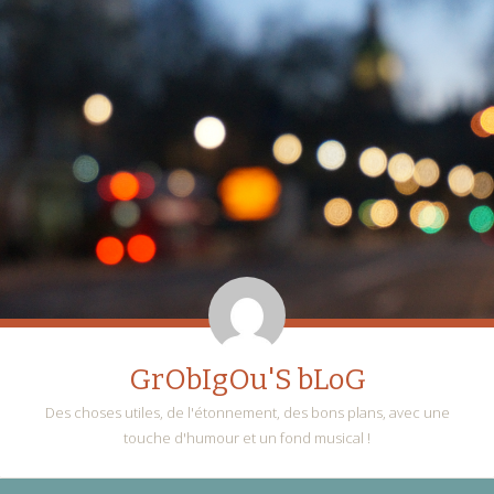
GrObIgOu'S bLoG
Des choses utiles, de l'étonnement, des bons plans, avec une
touche d'humour et un fond musical !