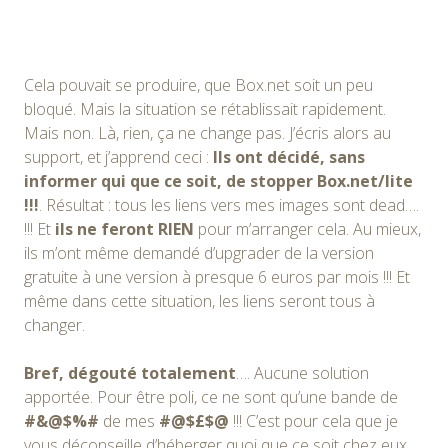
Cela pouvait se produire, que Box.net soit un peu
bloqué. Mais la situation se rétablissait rapidement.
Mais non. Là, rien, ça ne change pas. J’écris alors au
support, et j’apprend ceci :
Ils ont décidé, sans
informer qui que ce soit, de stopper Box.net/lite
!!!
. Résultat : tous les liens vers mes images sont dead….
!!! Et
ils ne feront RIEN
pour m’arranger cela. Au mieux,
ils m’ont même demandé d’upgrader de la version
gratuite à une version à presque 6 euros par mois !!! Et
même dans cette situation, les liens seront tous à
changer.
Bref, dégouté totalement
…. Aucune solution
apportée. Pour être poli, ce ne sont qu’une bande de
#&@$%#
de mes
#@$£$@
!!! C’est pour cela que je
vous déconseille d’héberger quoi que ce soit chez eux…