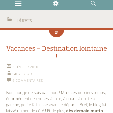
MENU
WIDGETS
RECHERCHE
Divers
Vacances – Destination lointaine
!
2 FÉVRIER 2010
GROBIGOU
6 COMMENTAIRES
Bon, non, je ne suis pas mort ! Mais ces derniers temps,
énormément de choses à faire, à courir à droite à
gauche, petite faiblesse avant le départ… Bref, le blog fut
laissé un peu de côté ! Et de plus,
dès demain matin