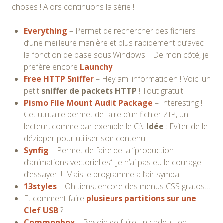
choses ! Alors continuons la série !
Everything
– Permet de rechercher des fichiers
d’une meilleure manière et plus rapidement qu’avec
la fonction de base sous Windows… De mon côté, je
prefère encore
Launchy
!
Free HTTP Sniffer
– Hey ami informaticien ! Voici un
petit
sniffer de packets HTTP
! Tout gratuit !
Pismo File Mount Audit Package
– Interesting !
Cet utilitaire permet de faire d’un fichier ZIP, un
lecteur, comme par exemple le C:\.
Idée
: Eviter de le
dézipper pour utiliser son contenu !
Synfig
– Permet de faire de la “production
d’animations vectorielles“. Je n’ai pas eu le courage
d’essayer !!! Mais le programme a l’air sympa.
13styles
– Oh tiens, encore des menus CSS gratos…
Et comment faire
plusieurs partitions sur une
Clef USB
?
Commonbox
– Besoin de faire un cadeau en