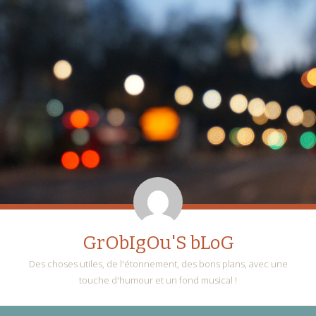
GrObIgOu'S bLoG
Des choses utiles, de l'étonnement, des bons plans, avec une
touche d'humour et un fond musical !