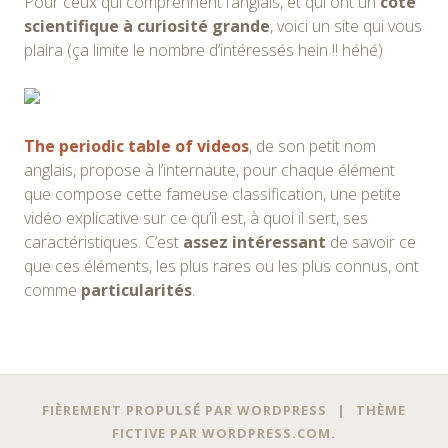
Pour ceux qui comprennent l’anglais, et qui ont un
côté
scientifique à curiosité grande
, voici un site qui vous
plaira (ça limite le nombre d’intéressés hein !! héhé)
The periodic table of videos
, de son petit nom
anglais, propose à l’internaute, pour chaque élément
que compose cette fameuse classification, une petite
vidéo explicative sur ce qu’il est, à quoi il sert, ses
caractéristiques. C’est
assez intéressant
de savoir ce
que ces éléments, les plus rares ou les plus connus, ont
comme
particularités
.
Navigation
←
→
FIÈREMENT PROPULSÉ PAR WORDPRESS
|
THÈME
des
FICTIVE PAR
WORDPRESS.COM
.