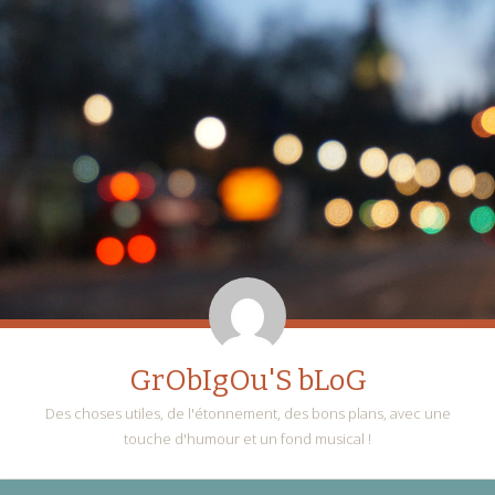
GrObIgOu'S bLoG
Des choses utiles, de l'étonnement, des bons plans, avec une
touche d'humour et un fond musical !