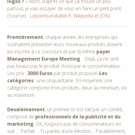
logos ?
» Alors, d’après ce que j’ai trouvé un peu
partout, je vais essayer de vous en faire un petit point.
(Sources :
Lepointsurlatable.fr
,
Wikipedia
et
JDN
)
Premièrement
, chaque année, les entreprises qui
souhaitent présenter leurs nouveaux produits doivent
les inscrire à ce concours et par là même
payer
Management Europe Meeting
… Déjà, ça ne sent
pas beaucoup le produit choisi par le consommateur…
Les prix :
3000 Euros
par produit proposé.
Les
catégories
: une cinquantaine. En moyenne, une
catégorie comporte trois produits, deux au minimum, six
au maximum.
Deuxièmement
, un premier tri est fait par un comité,
composé de
professionnels de la publicité et du
marketing
. OK, toujours pas de consommateurs en
vue … Parfait … Tu parles d’une élection… Parallèlement,