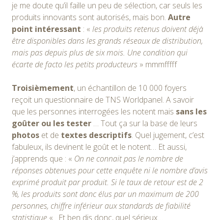
je me doute qu’il faille un peu de sélection, car seuls les
produits innovants sont autorisés, mais bon.
Autre
point intéressant
: «
les produits retenus doivent déjà
être disponibles dans les grands réseaux de distribution,
mais pas depuis plus de six mois. Une condition qui
écarte de facto les petits producteurs
» mmmfffff
Troisièmement
, un échantillon de 10 000 foyers
reçoit un questionnaire de TNS Worldpanel. A savoir
que les personnes interrogées les notent mais
sans les
goûter ou les tester
… Tout ça sur la base de leurs
photos
et de
textes descriptifs
. Quel jugement, c’est
fabuleux, ils devinent le goût et le notent… Et aussi,
j’apprends que : «
On ne connait pas le nombre de
réponses obtenues pour cette enquête ni le nombre d’avis
exprimé produit par produit. Si le taux de retour est de 2
%, les produits sont donc élus par un maximum de 200
personnes, chiffre inférieur aux standards de fiabilité
statistique.
« . Et ben dis donc, quel sérieux…