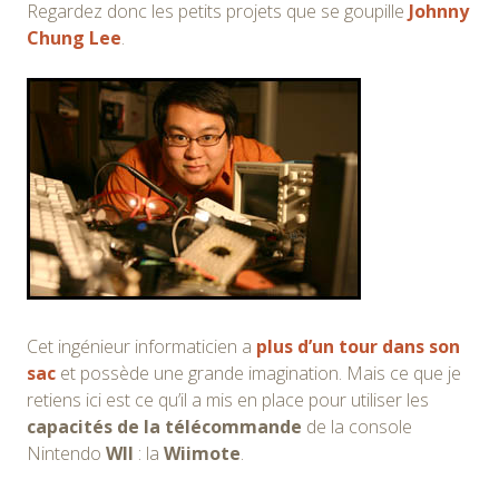
Regardez donc les petits projets que se goupille
Johnny
Chung Lee
.
Cet ingénieur informaticien a
plus d’un tour dans son
sac
et possède une grande imagination. Mais ce que je
retiens ici est ce qu’il a mis en place pour utiliser les
capacités de la télécommande
de la console
Nintendo
WII
: la
Wiimote
.