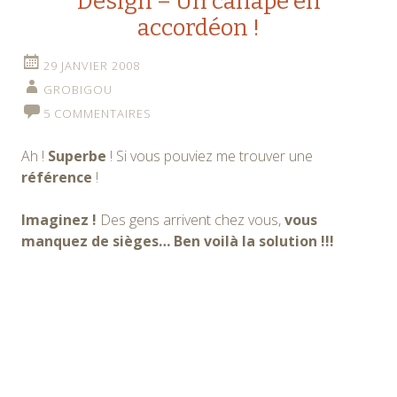
Design – Un canapé en
accordéon !
29 JANVIER 2008
GROBIGOU
5 COMMENTAIRES
Ah !
Superbe
! Si vous pouviez me trouver une
référence
!
Imaginez !
Des gens arrivent chez vous,
vous
manquez de sièges… Ben voilà la solution !!!