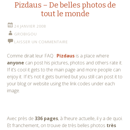
Pizdaus – De belles photos de
tout le monde
24 JANVIER 2008
GROBIGOU
LAISSER UN COMMENTAIRE
Comme dirait leur FAQ :
Pizdaus
is a place where
anyone
can post his pictures, photos and others rate it.
If it’s cool it gets to the main page and more people can
enjoy it. If it’s not it gets burried but you still can post it to
your blog or website using the link codes under each
image.
Avec près de
336 pages
, à l’heure actuelle, il y a de quoi.
Et franchement, on trouve de très belles photos
très