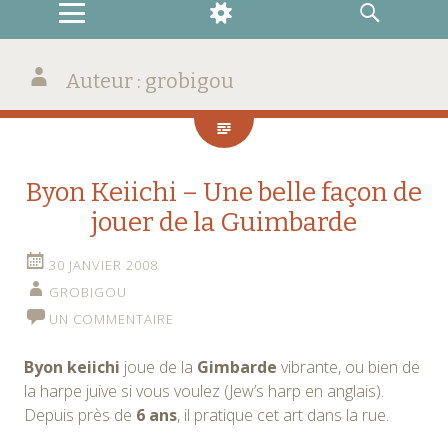
MENU
WIDGETS
RECHERCHE
Auteur :
grobigou
Byon Keiichi – Une belle façon de
jouer de la Guimbarde
30 JANVIER 2008
GROBIGOU
UN COMMENTAIRE
Byon keiichi
joue de la
Gimbarde
vibrante, ou bien de
la harpe juive si vous voulez (Jew’s harp en anglais).
Depuis près de
6 ans
, il pratique cet art dans la rue.