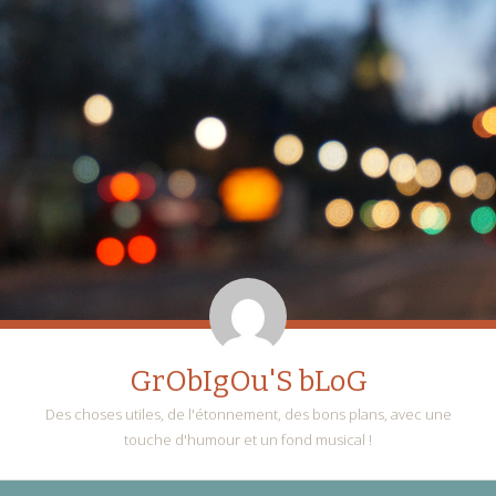
GrObIgOu'S bLoG
Des choses utiles, de l'étonnement, des bons plans, avec une
touche d'humour et un fond musical !