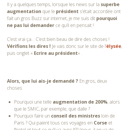
Il y a quelques temps, lorsque les news sur la
superbe
augmentation
que le
président
s’était accordée ont
fait un gros Buzz sur internet, je me suis dit
pourquoi
ne pas lui demander
ce qu’il en pensait !
C’est vrai ça… C’est bien beau de dire des choses !
Vérifions les dires !
Je vais donc sur le site de l’
élysée
,
puis onglet «
Ecrire au président
« .
Alors, que lui ais-je demandé ?
En gros, deux
choses
Pourquoi une telle
augmentation de 200%
, alors
que le SMIC, par exemple, que dalle ?
Pourquoi faire un
conseil des ministres
loin de
Paris ? Qui paient tous ces voyages en
Corse
et
l’hotel et tout ce qu’il va avec !!?? (nous, il en va de