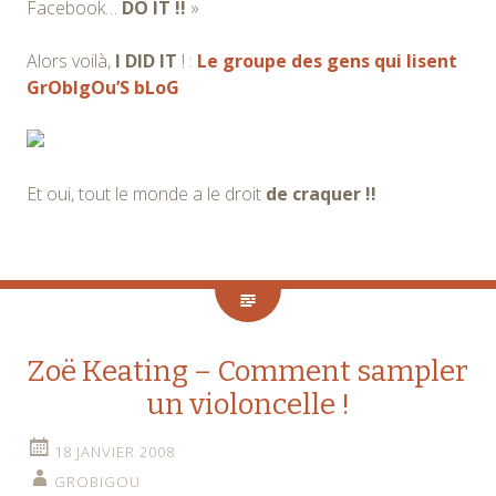
Facebook…
DO IT !!
»
Alors voilà,
I DID IT
! :
Le groupe des gens qui lisent
GrObIgOu’S bLoG
Et oui, tout le monde a le droit
de craquer !!
Zoë Keating – Comment sampler
un violoncelle !
18 JANVIER 2008
GROBIGOU