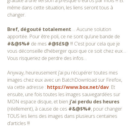
gratuite à une version à presque 6 euros par mois !!! Et
même dans cette situation, les liens seront tous à
changer.
Bref, dégouté totalement
…. Aucune solution
apportée. Pour être poli, ce ne sont qu’une bande de
#&@$%#
de mes
#@$£$@
!!! C’est pour cela que je
vous déconseille d’héberger quoi que ce soit chez eux…
Vous risqueriez de perdre des infos…
Anyway, heureusement j’ai pu récupérer toutes mes
images chez eux avec un BatchDownload sur Firefox,
via cette adresse :
https://www.box.net/dav
. Et
ensuite, une fois toutes les images sauvegardées sur
MON espace disque, et bien
j’ai perdu des heures
(réellement), à cause de ces
#&@$%#
, pour changer
TOUS les liens des images dans plusieurs centaines
d’articles !!!