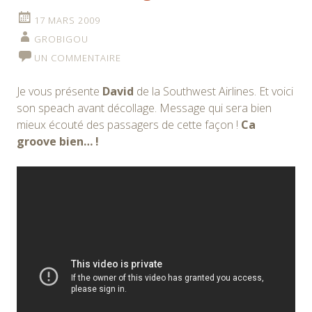
17 MARS 2009
GROBIGOU
UN COMMENTAIRE
Je vous présente
David
de la Southwest Airlines. Et voici
son speach avant décollage. Message qui sera bien
mieux écouté des passagers de cette façon !
Ca
groove bien… !