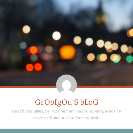
GrObIgOu'S bLoG
Des choses utiles, de l'étonnement, des bons plans, avec une
touche d'humour et un fond musical !