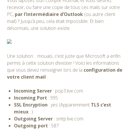
Vous diposez d’un compte Hotmail, et vous désirez
recevoir, ou faire une copie de tous ces mails sur votre
PC,
par l’intermédiaire d’Outlook
(ou autre client
mail) ? Jusqu’à peu, cela était impossible. Et bien
désormais, une solution existe.
Une solution… mouais, c’est juste que Microsoft a enfin
permis à cette solution d’exister ! Voici les informations
que vous devez renseigner lors de la
configuration de
votre client mail
:
Incoming Server
: pop3.live.com
Incoming Port
: 995
SSL Encryption
: yes (Apparemment
TLS c’est
mieux
…)
Outgoing Server
: smtp.live.com
Outgoing port
: 587