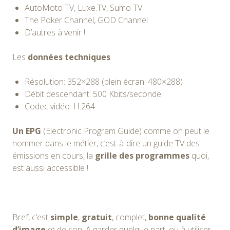
AutoMoto TV, Luxe.TV, Sumo TV
The Poker Channel, GOD Channel
D’autres à venir !
Les
données techniques
Résolution: 352×288 (plein écran: 480×288)
Débit descendant: 500 Kbits/seconde
Codec vidéo: H.264
Un EPG
(Electronic Program Guide) comme on peut le
nommer dans le métier, c’est-à-dire un guide TV des
émissions en cours, la
grille des programmes
quoi,
est aussi accessible !
Bref, c’est
simple
,
gratuit
, complet,
bonne qualité
d’image
et de son. A garder quelque part, ou à utiliser