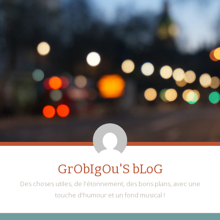
GrObIgOu'S bLoG
Des choses utiles, de l'étonnement, des bons plans, avec une
touche d'humour et un fond musical !