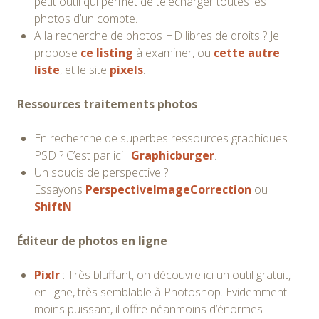
petit outil qui permet de télécharger toutes les
photos d’un compte.
A la recherche de photos HD libres de droits ? Je
propose
ce listing
à examiner, ou
cette autre
liste
, et le site
pixels
.
Ressources traitements photos
En recherche de superbes ressources graphiques
PSD ? C’est par ici :
Graphicburger
.
Un soucis de perspective ?
Essayons
PerspectiveImageCorrection
ou
ShiftN
Éditeur
de photos en ligne
Pixlr
: Très bluffant, on découvre ici un outil gratuit,
en ligne, très semblable à Photoshop. Evidemment
moins puissant, il offre néanmoins d’énormes