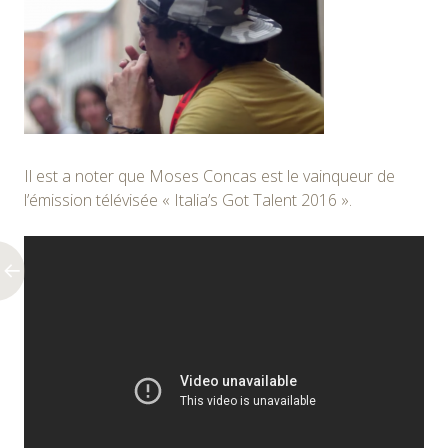
Il est a noter que Moses Concas est le vainqueur de
l’émission télévisée « Italia’s Got Talent 2016 ».