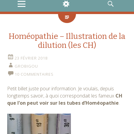
MENU
WIDGETS
RECHERCHE
Homéopathie – Illustration de la
dilution (les CH)
23 FÉVRIER 2018
GROBIGOU
10 COMMENTAIRES
Petit billet juste pour information. Je voulais, depuis
longtemps savoir, à quoi correspondait les fameux
CH
que l’on peut voir sur les tubes d’Homéopathie
.