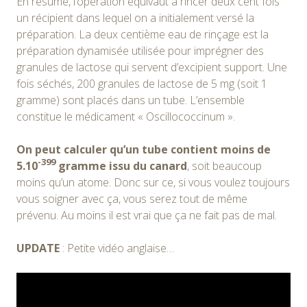
En résumé, l’opération équivaut à rincer deux cent fois
un récipient dans lequel on a initialement versé la
préparation. La deux centième eau de rinçage est la
préparation dynamisée utilisée pour imprégner des
granules de lactose qui servent d’excipient support. Une
fois séchés, 200 granules de lactose de 5 mg (soit 1
gramme) sont placés dans un tube. L’ensemble
constitue le médicament « Oscillococcinum ».
On peut calculer qu’un tube contient moins de
-399
5.10
gramme issu du canard
, soit beaucoup
moins qu’un atome. Donc sur ce, si vous voulez toujours
vous soigner avec ça, vous serez tout de même
prévenu. Au moins il est vrai que ça ne fait pas de mal.
UPDATE
: Petite vidéo anglaise…