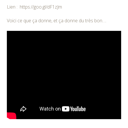
Lien : https://goo.gl/dF1zJm
Voici ce que ça donne, et ça donne du très bon….