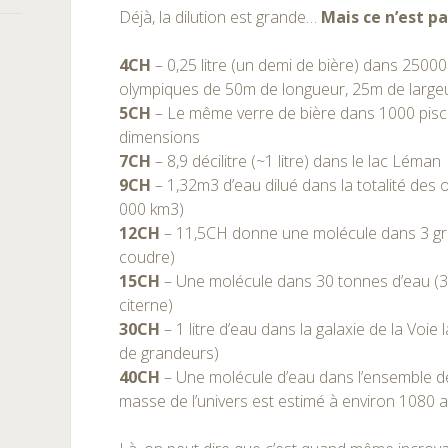
Déjà, la dilution est grande…
Mais ce n’est pa
4CH
– 0,25 litre (un demi de bière) dans 25000
olympiques de 50m de longueur, 25m de large
5CH
– Le même verre de bière dans 1000 pis
dimensions
7CH
– 8,9 décilitre (~1 litre) dans le lac Léman
9CH
– 1,32m3 d’eau dilué dans la totalité des 
000 km3)
12CH
– 11,5CH donne une molécule dans 3 gra
coudre)
15CH
– Une molécule dans 30 tonnes d’eau (
citerne)
30CH
– 1 litre d’eau dans la galaxie de la Voie 
de grandeurs)
40CH
– Une molécule d’eau dans l’ensemble de 
masse de l’univers est estimé à environ 1080 