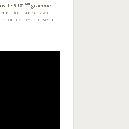
-399
ns de 5.10
gramme
tome. Donc sur ce, si vous
erez tout de même prévenu.