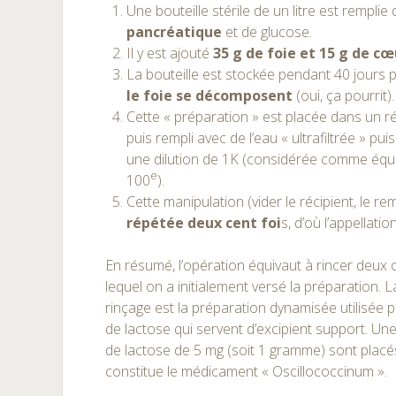
Une bouteille stérile de un litre est remplie 
pancréatique
et de glucose.
Il y est ajouté
35 g de foie et 15 g de cœ
La bouteille est stockée pendant 40 jours
le foie se décomposent
(oui, ça pourrit).
Cette « préparation » est placée dans un réc
puis rempli avec de l’eau « ultrafiltrée » pu
une dilution de 1K (considérée comme équi
e
100
).
Cette manipulation (vider le récipient, le re
répétée deux cent foi
s, d’où l’appellatio
En résumé, l’opération équivaut à rincer deux c
lequel on a initialement versé la préparation.
rinçage est la préparation dynamisée utilisée
de lactose qui servent d’excipient support. Un
de lactose de 5 mg (soit 1 gramme) sont plac
constitue le médicament « Oscillococcinum ».