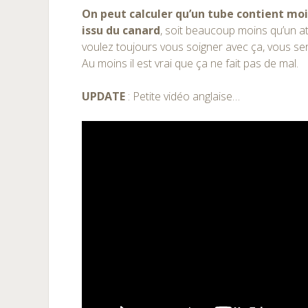
On peut calculer qu’un tube contient moi
issu du canard
, soit beaucoup moins qu’un a
voulez toujours vous soigner avec ça, vous s
Au moins il est vrai que ça ne fait pas de mal.
UPDATE
: Petite vidéo anglaise…