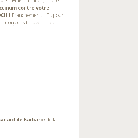
le… Mais attention, le pire
occinum contre votre
0CH !
Franchement…. Et, pour
ares (toujours trouvée chez
canard de Barbarie
de la