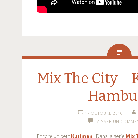
Mix The City –
Hambu
17 OCTOBRE 2016
LAISSER UN COMME
Encore un petit
Kutiman
! Dans la série
Mix 