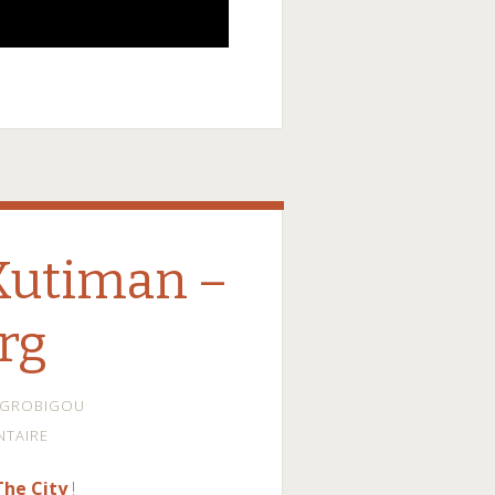
 Kutiman –
rg
GROBIGOU
NTAIRE
The City
!