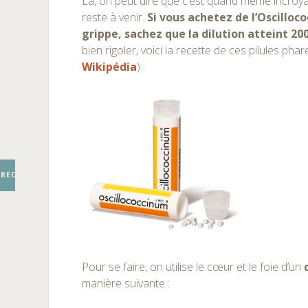
Là, on peut dire que c’est quand même incroyab
reste à venir.
Si vous achetez de l’Oscilloc
grippe, sachez que la dilution atteint 20
bien rigoler, voici la recette de ces pilules ph
Wikipédia
) :
RECHERCHER
Pour se faire, on utilise le cœur et le foie d’un
manière suivante :