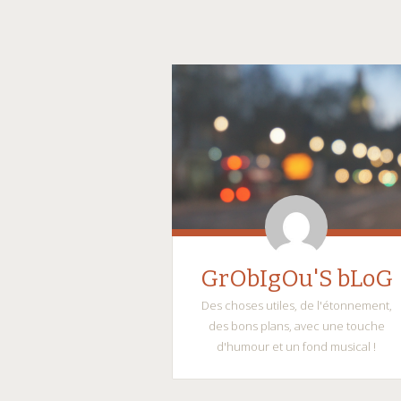
GrObIgOu'S bLoG
Des choses utiles, de l'étonnement,
des bons plans, avec une touche
d'humour et un fond musical !