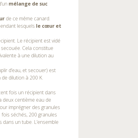
d’un
mélange de suc
ur
de ce même canard.
 pendant lesquels
le cœur et
ipient. Le récipient est vidé
is secouée. Cela constitue
valente à une dilution au
mplir d’eau, et secouer) est
n de dilution à 200 K.
ent fois un récipient dans
 La deux centième eau de
 pour imprégner des granules
e fois séchés, 200 granules
és dans un tube. L’ensemble