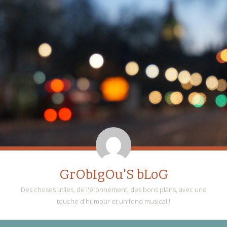
GrObIgOu'S bLoG
Des choses utiles, de l'étonnement, des bons plans, avec une
touche d'humour et un fond musical !