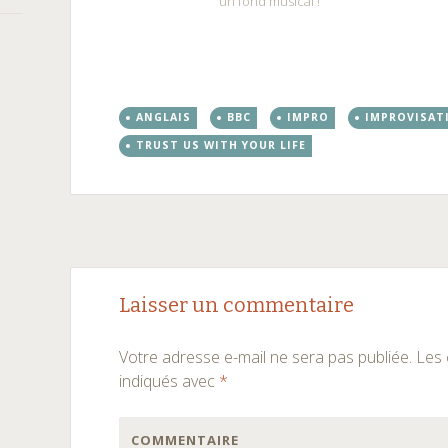
ANGLAIS
BBC
IMPRO
IMPROVISAT
TRUST US WITH YOUR LIFE
Navigation
←
→
Laisser un commentaire
des
Votre adresse e-mail ne sera pas publiée.
Les 
articles
indiqués avec
*
COMMENTAIRE