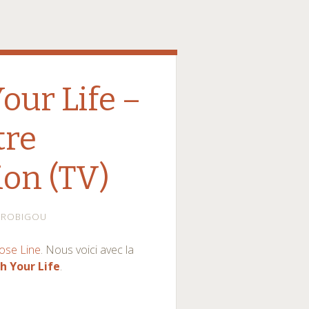
our Life –
tre
ion (TV)
ROBIGOU
ose Line
. Nous voici avec la
h Your Life
.