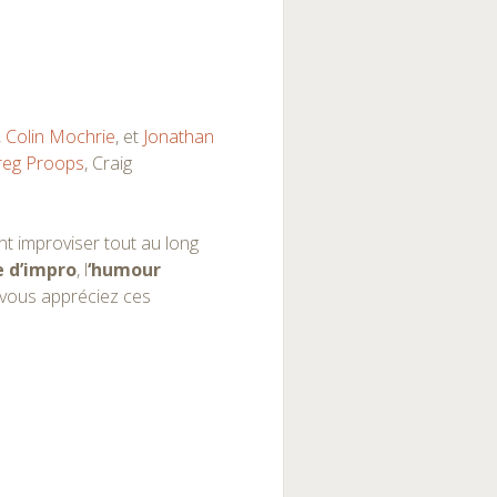
,
Colin Mochrie
, et
Jonathan
reg Proops
, Craig
ont improviser tout au long
e d’impro
, l
‘humour
 vous appréciez ces