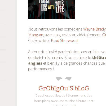
Nous retrouvons les comédiens
Wayne Brady
Mangum
, avec en guest star, aléatoirement,
G
Cackowski et
Brad Sherwood
.
Autour d’un invité par émission, ces artistes v
de sketch récurrents. Si vous aimez le
théâtr
anglais
et bien il y a de grandes chances que
performances !