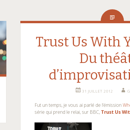
Trust Us With Y
Du théâ
d’improvisat
31 JUILLET 2012
G
Fut un temps, je vous ai parlé de l’émission
Wh
série qui prend le relai, sur BBC,
Trust Us Wit