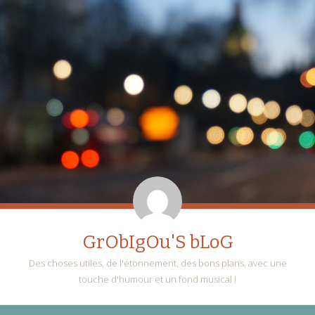
GrObIgOu'S bLoG
Des choses utiles, de l'étonnement, des bons plans, avec une
touche d'humour et un fond musical !