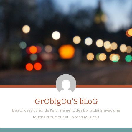
GrObIgOu'S bLoG
Des choses utiles, de l'étonnement, des bons plans, avec une
touche d'humour et un fond musical !