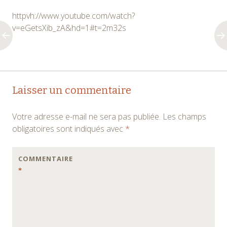
httpvh://www.youtube.com/watch?
v=eGetsXib_zA&hd=1#t=2m32s
Navigation
←
→
Laisser un commentaire
des
Votre adresse e-mail ne sera pas publiée.
Les champs
articles
obligatoires sont indiqués avec
*
COMMENTAIRE
*