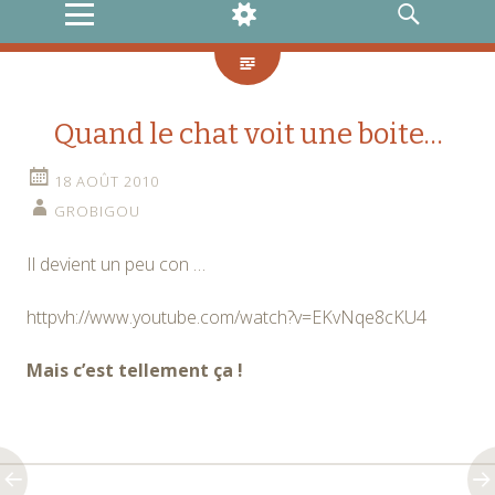
MENU
WIDGETS
RECHERCHE
Quand le chat voit une boite…
18 AOÛT 2010
GROBIGOU
Il devient un peu con …
httpvh://www.youtube.com/watch?v=EKvNqe8cKU4
Mais c’est tellement ça !
Navigation
←
→