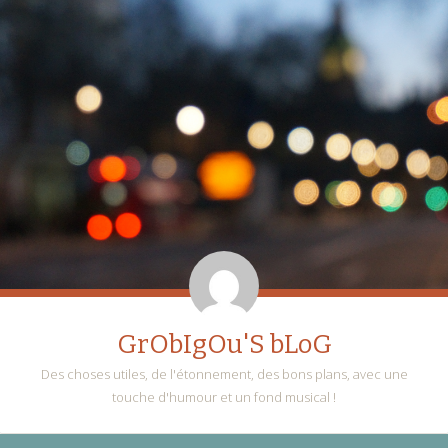
GrObIgOu'S bLoG
Des choses utiles, de l'étonnement, des bons plans, avec une
touche d'humour et un fond musical !