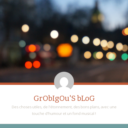
GrObIgOu'S bLoG
Des choses utiles, de l'étonnement, des bons plans, avec une
touche d'humour et un fond musical !