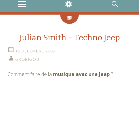
MENU
WIDGETS
RECHERCHE
Julian Smith – Techno Jeep
15 DÉCEMBRE 2009
GROBIGOU
Comment faire de la
musique avec une Jeep
?