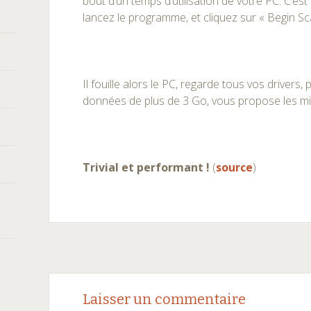
bout d’un temps d’utilisation de votre PC. C’est 
lancez le programme, et cliquez sur « Begin Sc
Il fouille alors le PC, regarde tous vos drivers,
données de plus de 3 Go, vous propose les mis
Trivial et performant !
(
source
)
Navigation
←
→
Laisser un commentaire