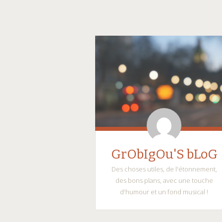
GrObIgOu'S bLoG
Des choses utiles, de l'étonnement,
des bons plans, avec une touche
d'humour et un fond musical !