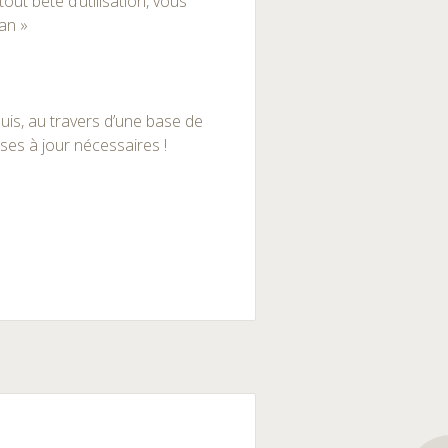
tout bête d’utilisation, vous
an »
 puis, au travers d’une base de
es à jour nécessaires !