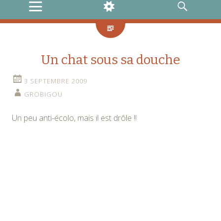
MENU
WIDGETS
RECHERCHE
Un chat sous sa douche
3 SEPTEMBRE 2009
GROBIGOU
Un peu anti-écolo, mais il est drôle !!