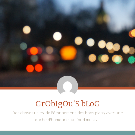
GrObIgOu'S bLoG
Des choses utiles, de l'étonnement, des bons plans, avec une
touche d'humour et un fond musical !