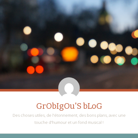
GrObIgOu'S bLoG
Des choses utiles, de l'étonnement, des bons plans, avec une
touche d'humour et un fond musical !