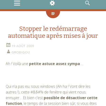
MENU
WIDGETS
RECHERCHE
Stopper le redémarrage
automatique après mises à jour
19 AOÛT 2009
GROBIGOU
Ah ! Voilà une
petite astuce assez sympa
…
Qui n’a pas eu, sous windows (Ah ha ! Vont dire les
autres !), cette #&$#% de fenêtre qui vient nous
ennuyer… Et bien c’est
possible de désactiver cette
fonction
, le temps de la session bien sûr, si vous êtes