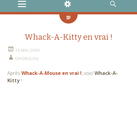
MENU
WIDGETS
RECHERCHE
Whack-A-Kitty en vrai !
19 MAI 2009
GROBIGOU
Après
Whack-A-Mouse en vrai !
, voici
Whack-A-
Kitty
!