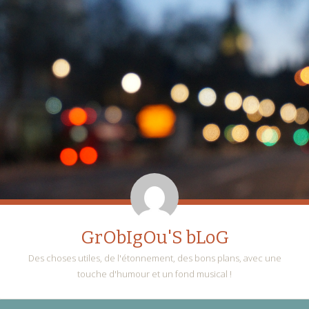
GrObIgOu'S bLoG
Des choses utiles, de l'étonnement, des bons plans, avec une
touche d'humour et un fond musical !