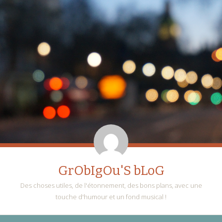
GrObIgOu'S bLoG
Des choses utiles, de l'étonnement, des bons plans, avec une
touche d'humour et un fond musical !