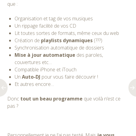
que :
Organisation et tag de vos musiques
Un rippage facilité de vos CD
Lit toutes sortes de formats, même ceux du web
Création de
playlists dynamiques
(???)
Synchronisation automatique de dossiers
Mise à jour automatique
des paroles,
couvertures etc…
Compatible iPhone et iTouch
Un
Auto-DJ
pour vous faire découvrir !
Et autres encore…
Donc
tout un beau programme
que voilà n’est ce
pas ?
Personnellement je ne l’ai pas testé. Mais
je vous