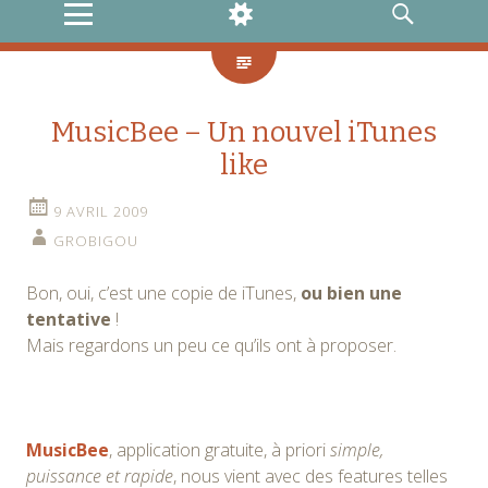
MENU
WIDGETS
RECHERCHE
MusicBee – Un nouvel iTunes
like
9 AVRIL 2009
GROBIGOU
Bon, oui, c’est une copie de iTunes,
ou bien une
tentative
!
Mais regardons un peu ce qu’ils ont à proposer.
MusicBee
, application gratuite, à priori
simple,
puissance et rapide
, nous vient avec des features telles