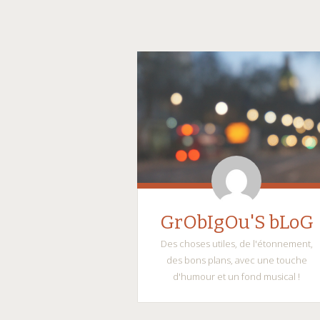
GrObIgOu'S bLoG
Des choses utiles, de l'étonnement,
des bons plans, avec une touche
d'humour et un fond musical !