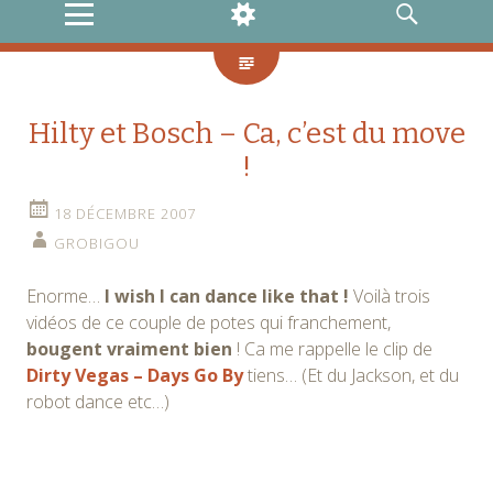
MENU
WIDGETS
RECHERCHE
Hilty et Bosch – Ca, c’est du move
!
18 DÉCEMBRE 2007
GROBIGOU
Enorme…
I wish I can dance like that !
Voilà trois
vidéos de ce couple de potes qui franchement,
bougent vraiment bien
! Ca me rappelle le clip de
Dirty Vegas – Days Go By
tiens… (Et du Jackson, et du
robot dance etc…)