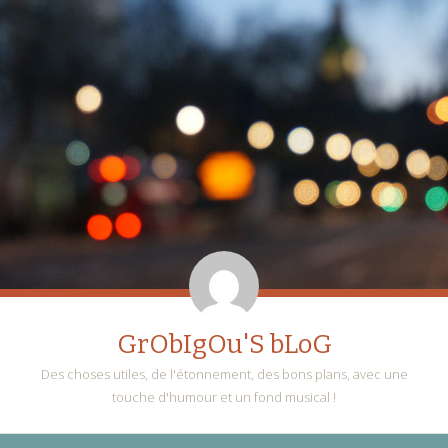
GrObIgOu'S bLoG
Des choses utiles, de l'étonnement, des bons plans, avec une
touche d'humour et un fond musical !