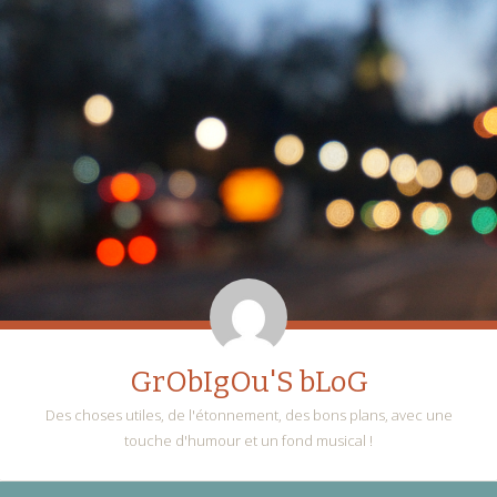
GrObIgOu'S bLoG
Des choses utiles, de l'étonnement, des bons plans, avec une
touche d'humour et un fond musical !