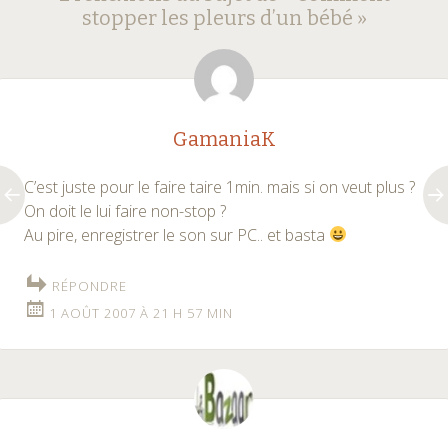
des
stopper les pleurs d’un bébé
»
articles
GamaniaK
C’est juste pour le faire taire 1min. mais si on veut plus ?
On doit le lui faire non-stop ?
Au pire, enregistrer le son sur PC.. et basta
RÉPONDRE
1 AOÛT 2007 À 21 H 57 MIN