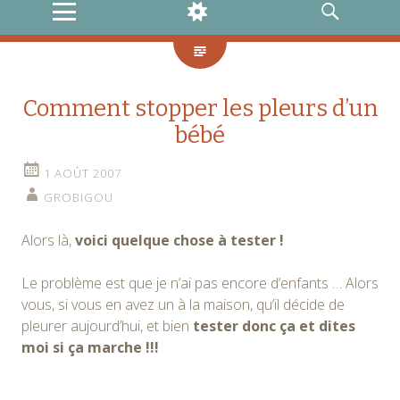
MENU
WIDGETS
RECHERCHE
Comment stopper les pleurs d’un
bébé
1 AOÛT 2007
GROBIGOU
Alors là,
voici quelque chose à tester !
Le problème est que je n’ai pas encore d’enfants … Alors
vous, si vous en avez un à la maison, qu’il décide de
pleurer aujourd’hui, et bien
tester donc ça et dites
moi si ça marche !!!