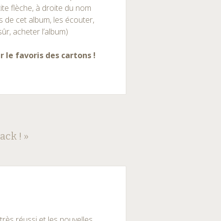
tite flèche, à droite du nom
s de cet album, les écouter,
sûr, acheter l’album)
r le favoris des cartons !
ack !
»
très réussi et les nouvelles