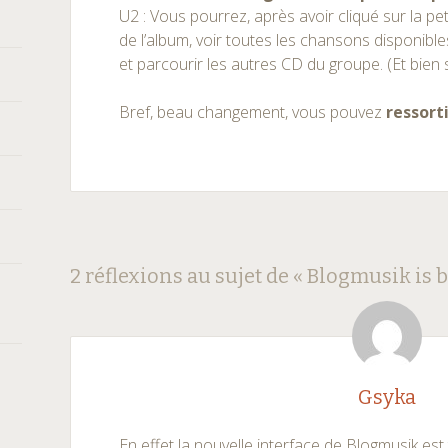
U2 : Vous pourrez, après avoir cliqué sur la pe
de l’album, voir toutes les chansons disponible
et parcourir les autres CD du groupe. (Et bien 
Bref, beau changement, vous pouvez
ressorti
Navigation
←
→
2 réflexions au sujet de «
Blogmusik is b
des
articles
Gsyka
En effet la nouvelle interface de Blogmusik est 