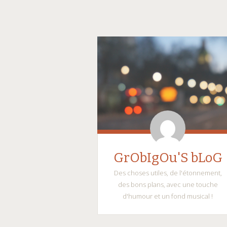
GrObIgOu'S bLoG
Des choses utiles, de l'étonnement,
des bons plans, avec une touche
d'humour et un fond musical !