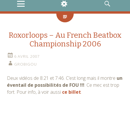
MENU
WIDGETS
RECHERCHE
Roxorloops – Au French Beatbox
Championship 2006
6 AVRIL 2007
GROBIGOU
Deux vidéos de 8:21 et 7:46. C’est long mais il montre
un
éventail de possibilités de FOU !!!
. Ce mec est trop
fort. Pour info, à voir aussi
ce billet
.