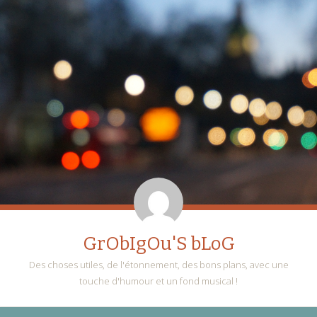
GrObIgOu'S bLoG
Des choses utiles, de l'étonnement, des bons plans, avec une
touche d'humour et un fond musical !