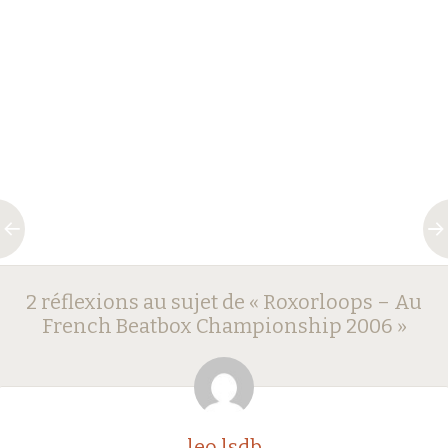
Navigation
←
→
2 réflexions au sujet de «
Roxorloops – Au
des
French Beatbox Championship 2006
»
articles
leo.lsdb