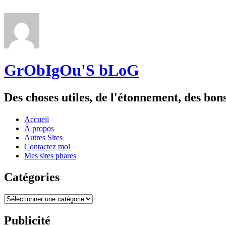
GrObIgOu'S bLoG
Des choses utiles, de l'étonnement, des bo
Menu
Widgets
Recherche
Aller
Accueil
au
À propos
contenu
Autres Sites
Contactez moi
Mes sites phares
Catégories
Catégories
Publicité