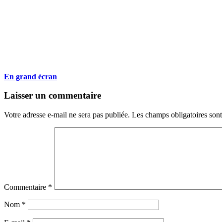
En grand écran
Navigation
←
→
Laisser un commentaire
des
Votre adresse e-mail ne sera pas publiée.
Les champs obligatoires son
articles
Commentaire
*
Nom
*