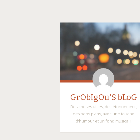
GrObIgOu'S bLoG
Des choses utiles, de l'étonnement,
des bons plans, avec une touche
d'humour et un fond musical !