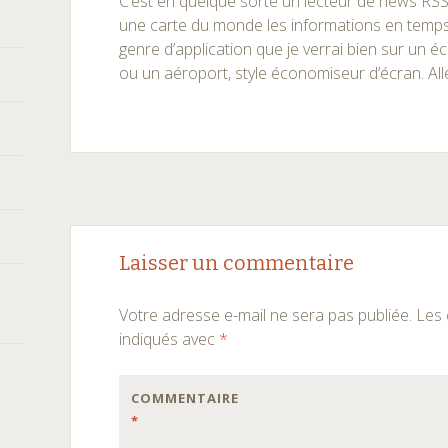
C’est en quelque sorte un lecteur de news RSS
une carte du monde les informations en temps r
genre d’application que je verrai bien sur un 
ou un aéroport, style économiseur d’écran. Alle
Navigation
←
→
Laisser un commentaire
des
Votre adresse e-mail ne sera pas publiée.
Les 
articles
indiqués avec
*
COMMENTAIRE
*