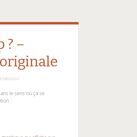
 ? –
originale
ROBIGOU
dans le sens où ça se
tion.