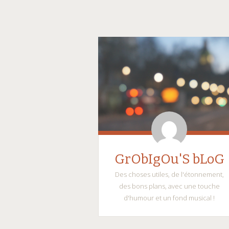
GrObIgOu'S bLoG
Des choses utiles, de l'étonnement,
des bons plans, avec une touche
d'humour et un fond musical !