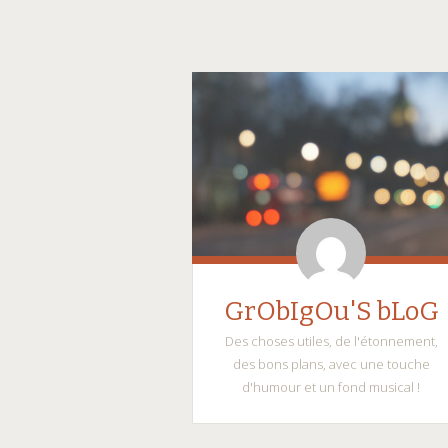
GrObIgOu'S bLoG
Des choses utiles, de l'étonnement,
des bons plans, avec une touche
d'humour et un fond musical !