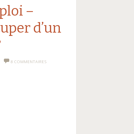
loi –
uper d’un
?
8 COMMENTAIRES