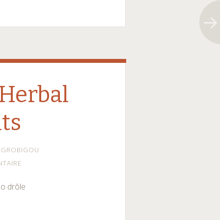
Herbal
ts
GROBIGOU
NTAIRE
éo drôle