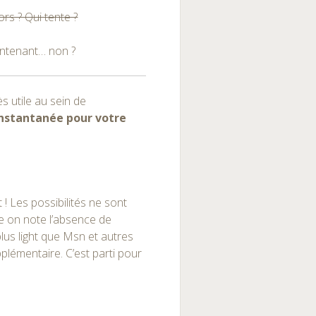
lors ? Qui tente ?
intenant… non ?
s utile au sein de
nstantanée pour votre
t ! Les possibilités ne sont
e on note l’absence de
lus light que Msn et autres
lémentaire. C’est parti pour