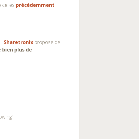
e celles
précédemment
g…
Sharetronix
propose de
ce
bien plus de
lowing”