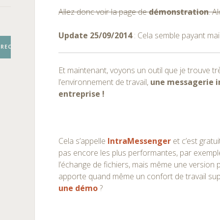
Allez donc voir la page de
démonstration
. A
Update 25/09/2014
: Cela semble payant ma
RECHERCHER
Et maintenant, voyons un outil que je trouve trè
l’environnement de travail,
une messagerie i
entreprise !
Cela s’appelle
IntraMessenger
et c’est gratui
pas encore les plus performantes, par exempl
l’échange de fichiers, mais même une version p
apporte quand même un confort de travail supp
une démo
?