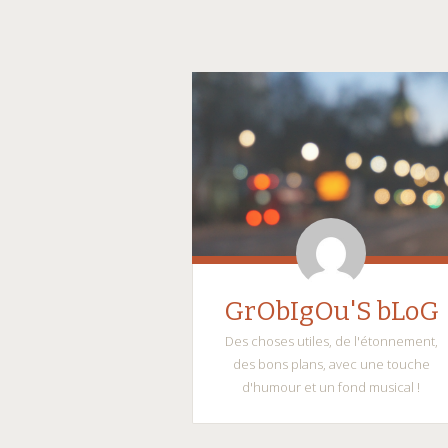
GrObIgOu'S bLoG
Des choses utiles, de l'étonnement,
des bons plans, avec une touche
d'humour et un fond musical !