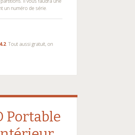
partitions. Il vous faudra une
nt un numéro de série.
4.2
. Tout aussi gratuit, on
 Portable
intérieur