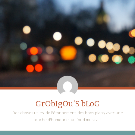
GrObIgOu'S bLoG
Des choses utiles, de l'étonnement, des bons plans, avec une
touche d'humour et un fond musical !