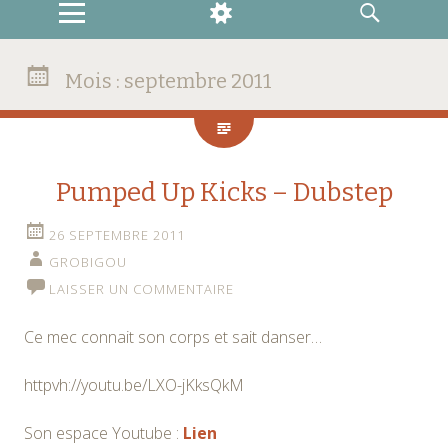
MENU
WIDGETS
RECHERCHE
Mois :
septembre 2011
Pumped Up Kicks – Dubstep
26 SEPTEMBRE 2011
GROBIGOU
LAISSER UN COMMENTAIRE
Ce mec connait son corps et sait danser…
httpvh://youtu.be/LXO-jKksQkM
Son espace Youtube :
Lien